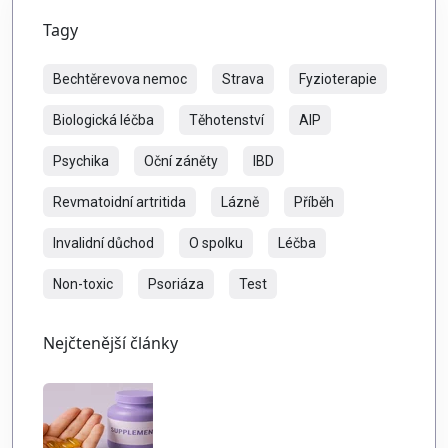
Tagy
Bechtěrevova nemoc
Strava
Fyzioterapie
Biologická léčba
Těhotenství
AIP
Psychika
Oční záněty
IBD
Revmatoidní artritida
Lázně
Příběh
Invalidní důchod
O spolku
Léčba
Non-toxic
Psoriáza
Test
Nejčtenější články