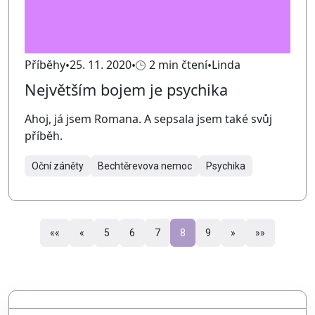
Příběhy
25. 11. 2020
2 min čtení
Linda
Největším bojem je psychika
Ahoj, já jsem Romana. A sepsala jsem také svůj
příběh.
Oční záněty
Bechtěrevova nemoc
Psychika
««
«
5
6
7
8
9
»
»»