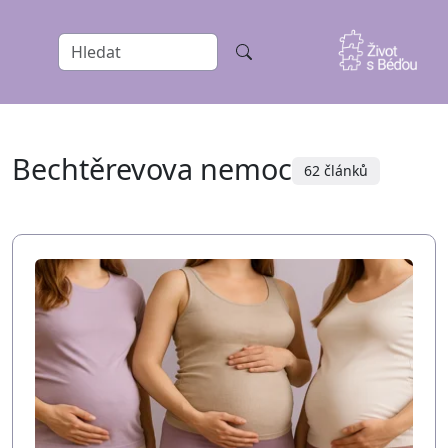
Bechtěrevova nemoc
62 článků