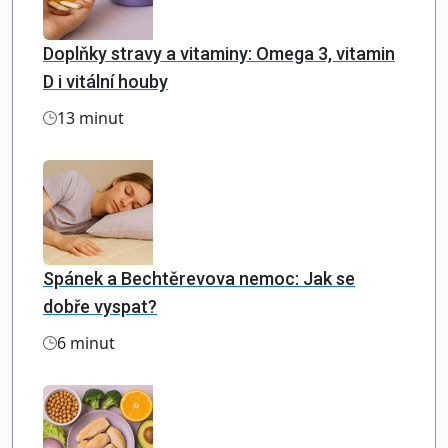
Doplňky stravy a vitaminy: Omega 3, vitamin
D i vitální houby
13 minut
Spánek a Bechtěrevova nemoc: Jak se
dobře vyspat?
6 minut