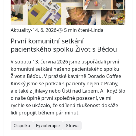
Aktuality
14. 6. 2026
5 min čtení
Linda
První komunitní setkání
pacientského spolku Život s Béďou
V sobotu 13. června 2026 jsme uspořádali první
komunitní setkání našeho pacientského spolku
Život s Béďou. V pražské kavárně Dorado Coffee
Kinský jsme se potkali s pacienty nejen z Prahy,
ale také z Jihlavy nebo Ústí nad Labem. A i když šlo
o naše úplně první společné posezení, velmi
rychle se ukázalo, že sdílená zkušenost dokáže
lidi propojit během pár minut.
O spolku
Fyzioterapie
Strava