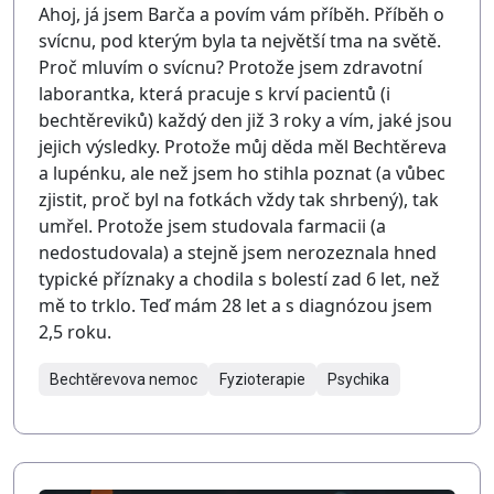
Ahoj, já jsem Barča a povím vám příběh. Příběh o
svícnu, pod kterým byla ta největší tma na světě.
Proč mluvím o svícnu? Protože jsem zdravotní
laborantka, která pracuje s krví pacientů (i
bechtěreviků) každý den již 3 roky a vím, jaké jsou
jejich výsledky. Protože můj děda měl Bechtěreva
a lupénku, ale než jsem ho stihla poznat (a vůbec
zjistit, proč byl na fotkách vždy tak shrbený), tak
umřel. Protože jsem studovala farmacii (a
nedostudovala) a stejně jsem nerozeznala hned
typické příznaky a chodila s bolestí zad 6 let, než
mě to trklo. Teď mám 28 let a s diagnózou jsem
2,5 roku.
Bechtěrevova nemoc
Fyzioterapie
Psychika