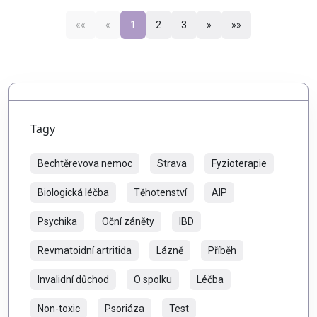
««
«
1
2
3
»
»»
Tagy
Bechtěrevova nemoc
Strava
Fyzioterapie
Biologická léčba
Těhotenství
AIP
Psychika
Oční záněty
IBD
Revmatoidní artritida
Lázně
Příběh
Invalidní důchod
O spolku
Léčba
Non-toxic
Psoriáza
Test