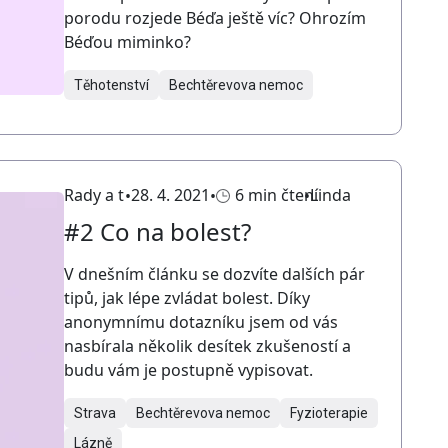
porodu rozjede Béďa ještě víc? Ohrozím
Béďou miminko?
Těhotenství
Bechtěrevova nemoc
Rady a tipy
28. 4. 2021
6 min čtení
Linda
#2 Co na bolest?
V dnešním článku se dozvíte dalších pár
tipů, jak lépe zvládat bolest. Díky
anonymnímu dotazníku jsem od vás
nasbírala několik desítek zkušeností a
budu vám je postupně vypisovat.
Strava
Bechtěrevova nemoc
Fyzioterapie
Lázně