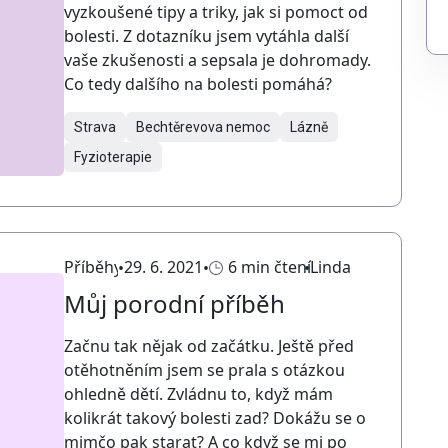
vyzkoušené tipy a triky, jak si pomoct od
bolesti. Z dotazníku jsem vytáhla další
vaše zkušenosti a sepsala je dohromady.
Co tedy dalšího na bolesti pomáhá?
Strava
Bechtěrevova nemoc
Lázně
Fyzioterapie
Příběhy
29. 6. 2021
6 min čtení
Linda
Můj porodní příběh
Začnu tak nějak od začátku. Ještě před
otěhotněním jsem se prala s otázkou
ohledně dětí. Zvládnu to, když mám
kolikrát takový bolesti zad? Dokážu se o
mimčo pak starat? A co když se mi po