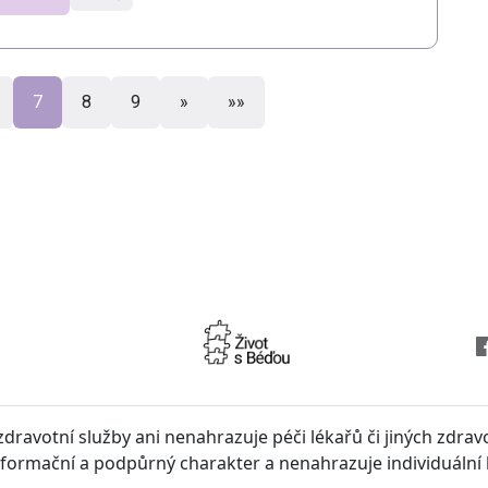
7
8
9
»
»»
dravotní služby ani nenahrazuje péči lékařů či jiných zdra
ormační a podpůrný charakter a nenahrazuje individuální 