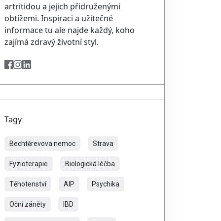
artritidou a jejich přidruženými
obtížemi. Inspiraci a užitečné
informace tu ale najde každý, koho
zajímá zdravý životní styl.
Tagy
Bechtěrevova nemoc
Strava
Fyzioterapie
Biologická léčba
Těhotenství
AIP
Psychika
Oční záněty
IBD