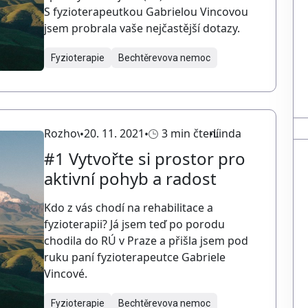
S fyzioterapeutkou Gabrielou Vincovou
jsem probrala vaše nejčastější dotazy.
Fyzioterapie
Bechtěrevova nemoc
Rozhovory
20. 11. 2021
3 min čtení
Linda
#1 Vytvořte si prostor pro
aktivní pohyb a radost
Kdo z vás chodí na rehabilitace a
fyzioterapii? Já jsem teď po porodu
chodila do RÚ v Praze a přišla jsem pod
ruku paní fyzioterapeutce Gabriele
Vincové.
Fyzioterapie
Bechtěrevova nemoc