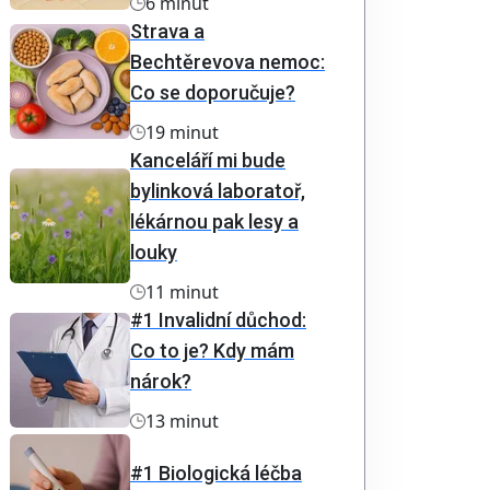
6 minut
Strava a
Bechtěrevova nemoc:
Co se doporučuje?
19 minut
Kanceláří mi bude
bylinková laboratoř,
lékárnou pak lesy a
louky
11 minut
#1 Invalidní důchod:
Co to je? Kdy mám
nárok?
13 minut
#1 Biologická léčba