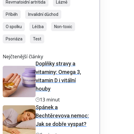
Revmatoidní artritida
Lázně
Příběh
Invalidní důchod
O spolku
Léčba
Non-toxic
Psoriáza
Test
Nejčtenější články
Doplňky stravy a
vitaminy: Omega 3,
vitamin D i vitální
houby
13 minut
Spánek a
Bechtěrevova nemoc:
Jak se dobře vyspat?