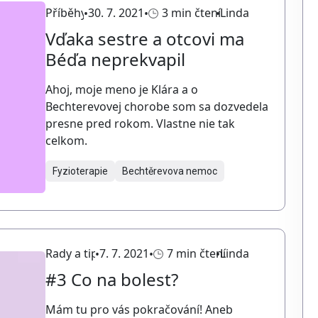
Příběhy
30. 7. 2021
3 min čtení
Linda
Vďaka sestre a otcovi ma
Béďa neprekvapil
Ahoj, moje meno je Klára a o
Bechterevovej chorobe som sa dozvedela
presne pred rokom. Vlastne nie tak
celkom.
Fyzioterapie
Bechtěrevova nemoc
Rady a tipy
7. 7. 2021
7 min čtení
Linda
#3 Co na bolest?
Mám tu pro vás pokračování! Aneb