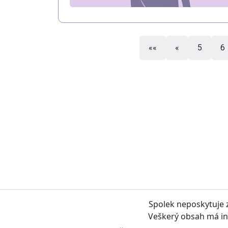
««
«
5
6
Spolek neposkytuje z
Veškerý obsah má inf