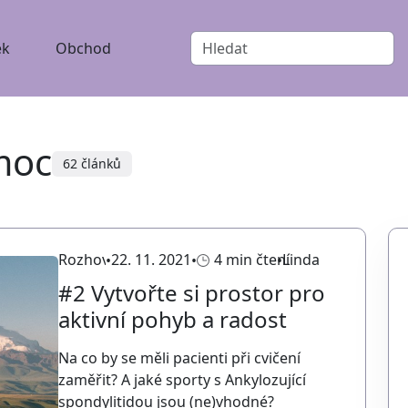
ek
Obchod
moc
62 článků
Rozhovory
22. 11. 2021
4 min čtení
Linda
#2 Vytvořte si prostor pro
aktivní pohyb a radost
Na co by se měli pacienti při cvičení
zaměřit? A jaké sporty s Ankylozující
spondylitidou jsou (ne)vhodné?