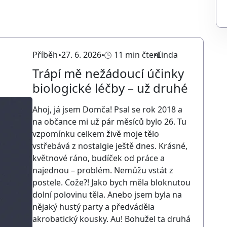
Příběhy
27. 6. 2026
11 min čtení
Linda
Trápí mě nežádoucí účinky
biologické léčby – už druhé
Ahoj, já jsem Domča! Psal se rok 2018 a
na občance mi už pár měsíců bylo 26. Tu
vzpomínku celkem živě moje tělo
vstřebává z nostalgie ještě dnes. Krásné,
květnové ráno, budíček od práce a
najednou – problém. Nemůžu vstát z
postele. Cože?! Jako bych měla bloknutou
dolní polovinu těla. Anebo jsem byla na
nějaký hustý party a předváděla
akrobatický kousky. Au! Bohužel ta druhá