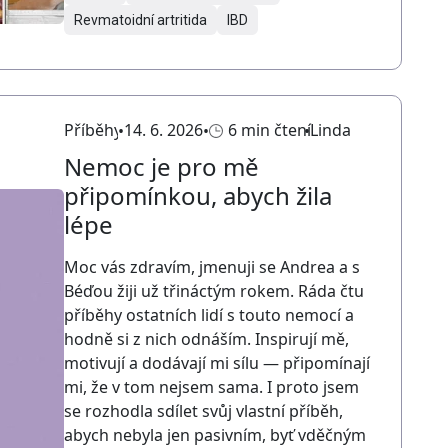
Revmatoidní artritida
IBD
Příběhy
14. 6. 2026
6 min čtení
Linda
Nemoc je pro mě
připomínkou, abych žila
lépe
Moc vás zdravím, jmenuji se Andrea a s
Béďou žiji už třináctým rokem. Ráda čtu
příběhy ostatních lidí s touto nemocí a
hodně si z nich odnáším. Inspirují mě,
motivují a dodávají mi sílu — připomínají
mi, že v tom nejsem sama. I proto jsem
se rozhodla sdílet svůj vlastní příběh,
abych nebyla jen pasivním, byť vděčným