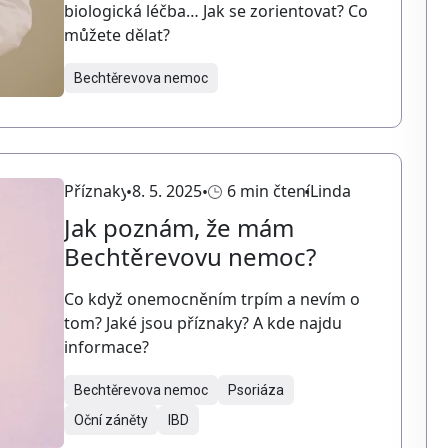
biologická léčba… Jak se zorientovat? Co
můžete dělat?
Bechtěrevova nemoc
Příznaky
8. 5. 2025
6 min čtení
Linda
Jak poznám, že mám
Bechtěrevovu nemoc?
Co když onemocněním trpím a nevím o
tom? Jaké jsou příznaky? A kde najdu
informace?
Bechtěrevova nemoc
Psoriáza
Oční záněty
IBD