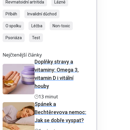
Revmatoidní artritida
Lázně
Příběh
Invalidní důchod
O spolku
Léčba
Non-toxic
Psoriáza
Test
Nejčtenější články
Doplňky stravy a
vitaminy: Omega 3,
vitamin D i vitální
houby
13 minut
Spánek a
Bechtěrevova nemoc:
Jak se dobře vyspat?