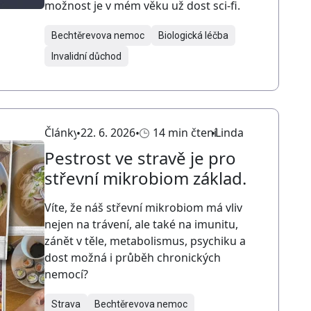
možnost je v mém věku už dost sci-fi.
Bechtěrevova nemoc
Biologická léčba
Invalidní důchod
Články
22. 6. 2026
14 min čtení
Linda
Pestrost ve stravě je pro
střevní mikrobiom základ.
Víte, že náš střevní mikrobiom má vliv
nejen na trávení, ale také na imunitu,
zánět v těle, metabolismus, psychiku a
dost možná i průběh chronických
nemocí?
Strava
Bechtěrevova nemoc