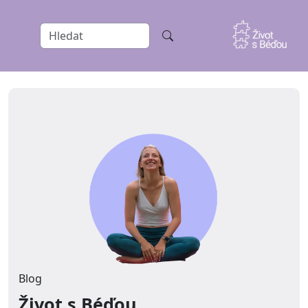
Blog
Život s Béďou