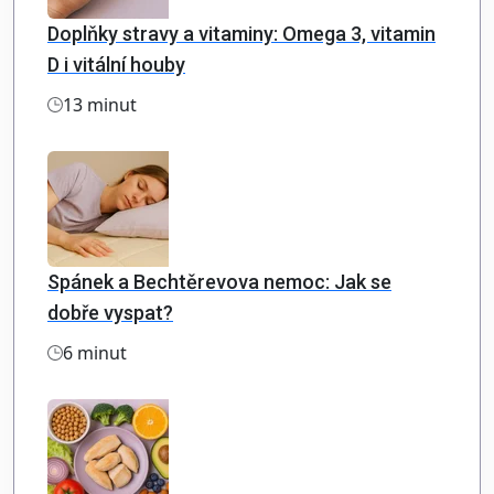
Doplňky stravy a vitaminy: Omega 3, vitamin
D i vitální houby
13 minut
Spánek a Bechtěrevova nemoc: Jak se
dobře vyspat?
6 minut