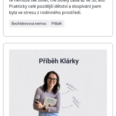
tě nemůže tak bolet, mě bolely záda až ve 30, atd.
Prakticky celé pozdější dětství a dospívání jsem
byla ve stresu z rodinného prostředí.
Bechtěrevova nemoc
Příběh