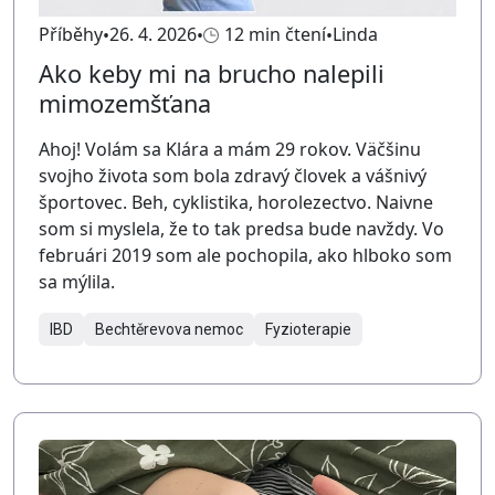
Příběhy
26. 4. 2026
12 min čtení
Linda
Ako keby mi na brucho nalepili
mimozemšťana
Ahoj! Volám sa Klára a mám 29 rokov. Väčšinu
svojho života som bola zdravý človek a vášnivý
športovec. Beh, cyklistika, horolezectvo. Naivne
som si myslela, že to tak predsa bude navždy. Vo
februári 2019 som ale pochopila, ako hlboko som
sa mýlila.
IBD
Bechtěrevova nemoc
Fyzioterapie