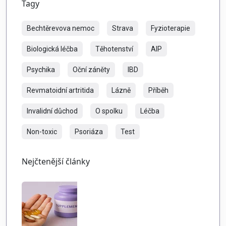
Tagy
Bechtěrevova nemoc
Strava
Fyzioterapie
Biologická léčba
Těhotenství
AIP
Psychika
Oční záněty
IBD
Revmatoidní artritida
Lázně
Příběh
Invalidní důchod
O spolku
Léčba
Non-toxic
Psoriáza
Test
Nejčtenější články