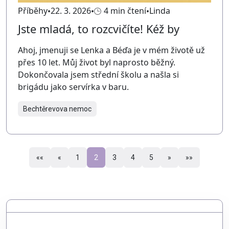
Příběhy
22. 3. 2026
4 min čtení
Linda
Jste mladá, to rozcvičíte! Kéž by
Ahoj, jmenuji se Lenka a Béďa je v mém životě už
přes 10 let. Můj život byl naprosto běžný.
Dokončovala jsem střední školu a našla si
brigádu jako servírka v baru.
Bechtěrevova nemoc
««
«
1
2
3
4
5
»
»»