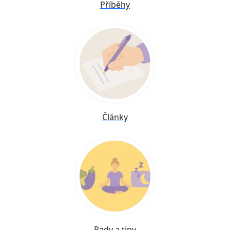
Příběhy
Články
Rady a tipy