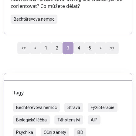
zorientovat? Co můžete dělat?
Bechtěrevova nemoc
««
«
1
2
3
4
5
»
»»
Tagy
Bechtěrevova nemoc
Strava
Fyzioterapie
Biologická léčba
Těhotenství
AIP
Psychika
Oční záněty
IBD