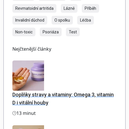
Revmatoidní artritida
Lázně
Příběh
Invalidní důchod
O spolku
Léčba
Non-toxic
Psoriáza
Test
Nejčtenější články
Doplňky stravy a vitaminy: Omega 3, vitamin
D i vitální houby
13 minut