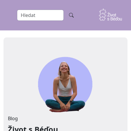
Blog
Život s Béďou