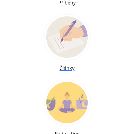
Příběhy
Články
Rady a tipy