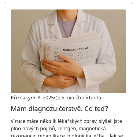
Příznaky
6. 8. 2025
6 min čtení
Linda
Mám diagnózu čerstvě. Co teď?
V ruce máte několik lékařských zpráv, slyšeli jste
plno nových pojmů, rentgen, magnetická
rezonance, rehabilitace, biologická léčba… Jak se