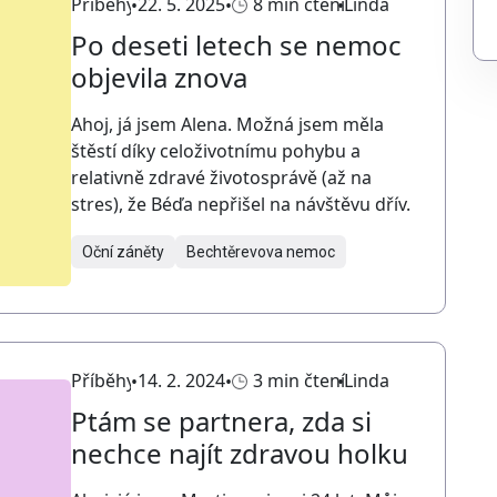
Příběhy
22. 5. 2025
8 min čtení
Linda
Po deseti letech se nemoc
objevila znova
Ahoj, já jsem Alena. Možná jsem měla
štěstí díky celoživotnímu pohybu a
relativně zdravé životosprávě (až na
stres), že Béďa nepřišel na návštěvu dřív.
Oční záněty
Bechtěrevova nemoc
Příběhy
14. 2. 2024
3 min čtení
Linda
Ptám se partnera, zda si
nechce najít zdravou holku