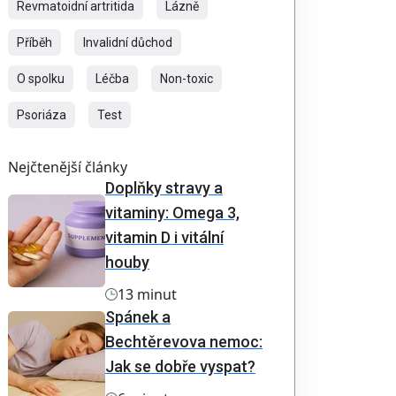
Revmatoidní artritida
Lázně
Příběh
Invalidní důchod
O spolku
Léčba
Non-toxic
Psoriáza
Test
Nejčtenější články
Doplňky stravy a
vitaminy: Omega 3,
vitamin D i vitální
houby
13 minut
Spánek a
Bechtěrevova nemoc:
Jak se dobře vyspat?