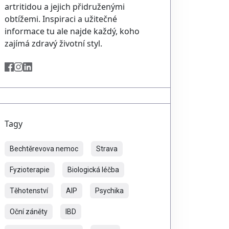
artritidou a jejich přidruženými
obtížemi. Inspiraci a užitečné
informace tu ale najde každý, koho
zajímá zdravý životní styl.
Tagy
Bechtěrevova nemoc
Strava
Fyzioterapie
Biologická léčba
Těhotenství
AIP
Psychika
Oční záněty
IBD