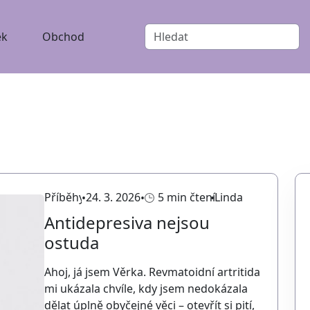
ek
Obchod
Příběhy
24. 3. 2026
5 min čtení
Linda
Antidepresiva nejsou
ostuda
Ahoj, já jsem Věrka. Revmatoidní artritida
mi ukázala chvíle, kdy jsem nedokázala
dělat úplně obyčejné věci – otevřít si pití,