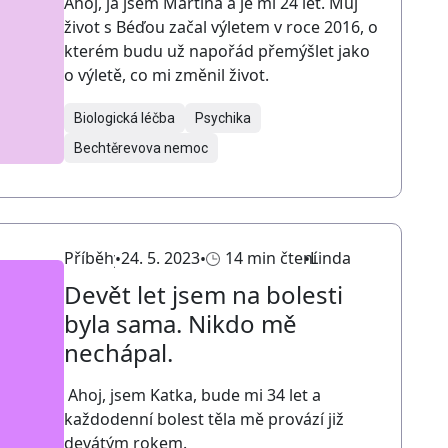
Ahoj, já jsem Martina a je mi 24 let. Můj
život s Béďou začal výletem v roce 2016, o
kterém budu už napořád přemýšlet jako
o výletě, co mi změnil život.
Biologická léčba
Psychika
Bechtěrevova nemoc
Příběhy
24. 5. 2023
14 min čtení
Linda
Devět let jsem na bolesti
byla sama. Nikdo mě
nechápal.
Ahoj, jsem Katka, bude mi 34 let a
každodenní bolest těla mě provází již
devátým rokem.