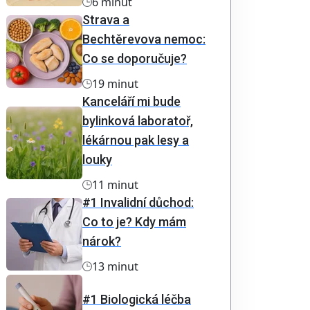
6 minut
Strava a
Bechtěrevova nemoc:
Co se doporučuje?
19 minut
Kanceláří mi bude
bylinková laboratoř,
lékárnou pak lesy a
louky
11 minut
#1 Invalidní důchod:
Co to je? Kdy mám
nárok?
13 minut
#1 Biologická léčba