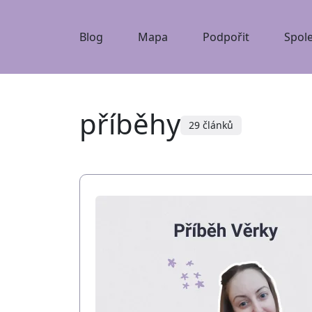
Blog
Mapa
Podpořit
Spol
příběhy
29 článků