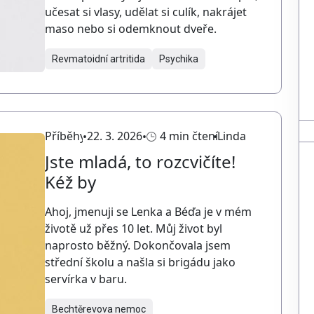
učesat si vlasy, udělat si culík, nakrájet
maso nebo si odemknout dveře.
Revmatoidní artritida
Psychika
Příběhy
22. 3. 2026
4 min čtení
Linda
Jste mladá, to rozcvičíte!
Kéž by
Ahoj, jmenuji se Lenka a Béďa je v mém
životě už přes 10 let. Můj život byl
naprosto běžný. Dokončovala jsem
střední školu a našla si brigádu jako
servírka v baru.
Bechtěrevova nemoc