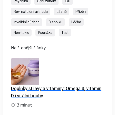
Psychika
Oční záněty
IBD
Revmatoidní artritida
Lázně
Příběh
Invalidní důchod
O spolku
Léčba
Non-toxic
Psoriáza
Test
Nejčtenější články
Doplňky stravy a vitaminy: Omega 3, vitamin
D i vitální houby
13 minut