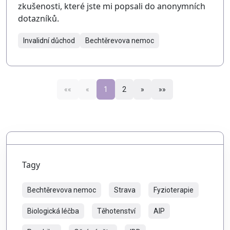
zkušenosti, které jste mi popsali do anonymních
dotazníků.
Invalidní důchod
Bechtěrevova nemoc
««
«
1
2
»
»»
Tagy
Bechtěrevova nemoc
Strava
Fyzioterapie
Biologická léčba
Těhotenství
AIP