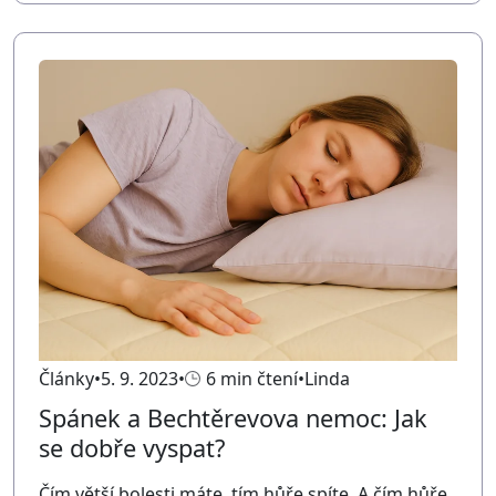
Články
5. 9. 2023
6 min čtení
Linda
Spánek a Bechtěrevova nemoc: Jak
se dobře vyspat?
Čím větší bolesti máte, tím hůře spíte. A čím hůře