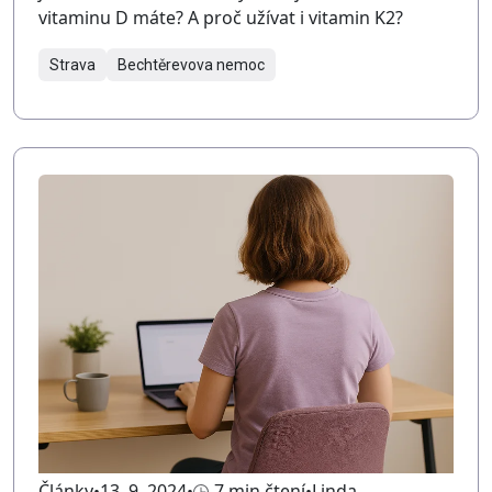
vitaminu D máte? A proč užívat i vitamin K2?
Strava
Bechtěrevova nemoc
Články
13. 9. 2024
7 min čtení
Linda