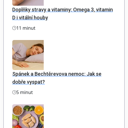
Doplňky stravy a vitaminy: Omega 3, vitamin
D i vitální houby
11 minut
Spánek a Bechtěrevova nemoc: Jak se
dobře vyspat?
5 minut