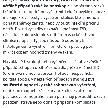
Obvykle následují
krevní testy
,
vyšetření stolice
a
ve
většině případů také kolonoskopie
s odběrem vzorků
tkáně k histologickému vyšetření. Lékař obvykle nejprve
indikuje krevní testy a vyšetření stolice, které mohou
odhalit známky zánětu nebo vyloučit infekční příčinu
obtíží. Pokud výsledky naznačují možnost IBD,
následuje kolonoskopie s odběrem vzorků střevní
sliznice (biopsií). Ty jsou následně odeslány k
histologickému vyšetření, při kterém patolog pod
mikroskopem hodnotí změny ve tkáni.
Na základě histologického vyšetření je lékař ve většině
případů schopen určit přesnou diagnózu v rámci IBD
(Crohnova nemoc, ulcerózní kolitida, nespecifická
kolitida apod.). V některých případech
mohou být
součástí diagnostiky také zobrazovací vyšetření
,
například magnetická rezonance, ultrazvuk nebo
počítačová tomografie, která pomáhají posoudit rozsah
postižení střeva nebo odhalit případné komplikace.