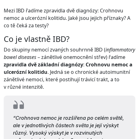
Mezi IBD řadíme zpravidla dvě diagnózy: Crohnovu
nemoc a ulcerózní kolitidu. Jaké jsou jejich příznaky? A
co tě čeká za testy?
Co je vlastně IBD?
Do skupiny nemocí zvaných souhrnně IBD (
inflammatory
bowel diseases
– zánětlivé onemocnění střev) řadíme
zpravidla dvě základní diagnózy
:
Crohnovu nemoc a
ulcerózní kolitidu
. Jedná se o chronické autoimunitní
zánětlivé nemoci, které postihují trávicí trakt, a to
v různé intenzitě.
“Crohnova nemoc je rozšířena po celém světě,
ale v jednotlivých částech světa je její výskyt
různý. Vysoký výskyt je v rozvinutých