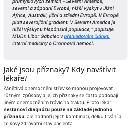
průmyslových zemích – Severní Americe,
severní a západní Evropě, nižší výskyt v Jižní
Africe, Austrálii, jižní a střední Evropě. V Evropě
platí severojižní gradient. V Severní Americe je
nižší výskyt u hispánské populace,“ popisuje
MUDr. Libor Gabalec v
přehledovém článku
Interní medicíny o Crohnově nemoci.
Jaké jsou příznaky? Kdy navštívit
lékaře?
Zánětlivá onemocnění střev se mohou projevovat
různými způsoby a jejich příznaky se často podobají
jiným onemocněním trávicího traktu. Proto lékař
nestanoví diagnózu pouze na základě jednoho
příznaku
, ale hodnotí jejich kombinaci, délku trvání a
celkový zdravotní stav pacienta.