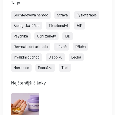
Tagy
Bechtěrevova nemoc
Strava
Fyzioterapie
Biologická léčba
Těhotenství
AIP
Psychika
Oční záněty
IBD
Revmatoidní artritida
Lázně
Příběh
Invalidní důchod
O spolku
Léčba
Non-toxic
Psoriáza
Test
Nejčtenější články