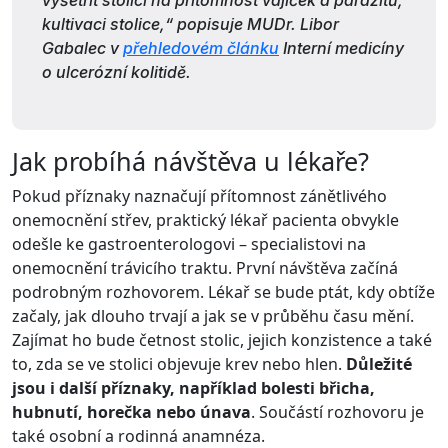
vyšetřit stolici na přítomnost vajíček a parazitů,
kultivaci stolice,
“ popisuje MUDr. Libor
Gabalec v
přehledovém článku
Interní medicíny
o ulcerózní kolitidě.
Jak probíhá návštěva u lékaře?
Pokud příznaky naznačují přítomnost zánětlivého
onemocnění střev, praktický lékař pacienta obvykle
odešle ke gastroenterologovi – specialistovi na
onemocnění trávicího traktu. První návštěva začíná
podrobným rozhovorem. Lékař se bude ptát, kdy obtíže
začaly, jak dlouho trvají a jak se v průběhu času mění.
Zajímat ho bude četnost stolic, jejich konzistence a také
to, zda se ve stolici objevuje krev nebo hlen.
Důležité
jsou i další příznaky, například bolesti břicha,
hubnutí, horečka nebo únava
. Součástí rozhovoru je
také osobní a rodinná anamnéza.