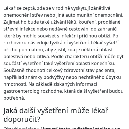
Lékař se zeptá, zda se v rodině vyskytují zánětlivá
onemocnění střev nebo jiná autoimunitní onemocnění.
Zajímat ho bude také užívání léků, kouření, prodělané
střevní infekce nebo nedávné cestování do zahraničí,
které by mohlo souviset s infekční příčinou obtíží. Po
rozhovoru následuje fyzikální vyšetření. Lékař vyšetří
břicho pohmatem, aby zjistil, zda je některá oblast
bolestivá nebo citlivá. Podle charakteru obtíží může být
součástí vyšetření také vyšetření oblasti konečníku.
Současně zhodnotí celkový zdravotní stav pacienta,
například známky podvýživy nebo nechtěného úbytku
hmotnosti. Na základě získaných informací
gastroenterolog rozhodne, která další vyšetření budou
potřebná.
Jaká další vyšetření může lékař
doporučit?