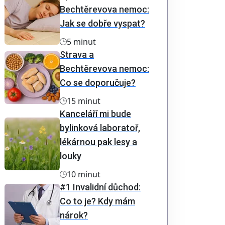
Bechtěrevova nemoc:
Jak se dobře vyspat?
5 minut
Strava a
Bechtěrevova nemoc:
Co se doporučuje?
15 minut
Kanceláří mi bude
bylinková laboratoř,
lékárnou pak lesy a
louky
10 minut
#1 Invalidní důchod:
Co to je? Kdy mám
nárok?