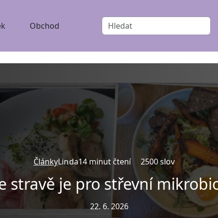
ek
Obchod
Články
Linda
14 minut čtení
2500 slov
e stravě je pro střevní mikrob
22. 6. 2026