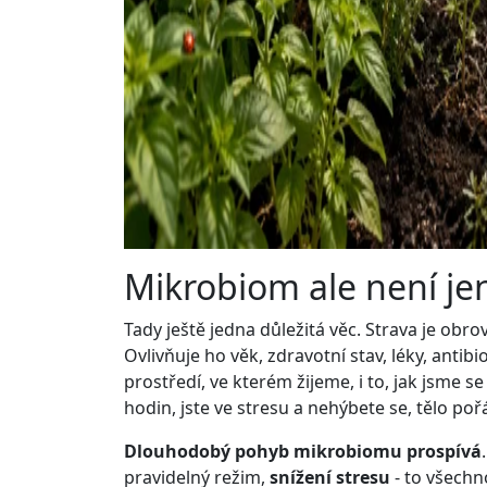
Mikrobiom ale není je
Tady ještě jedna důležitá věc. Strava je obro
Ovlivňuje ho věk, zdravotní stav, léky, antib
prostředí, ve kterém žijeme, i to, jak jsme se
hodin, jste ve stresu a nehýbete se, tělo po
Dlouhodobý pohyb mikrobiomu prospívá
pravidelný režim,
snížení stresu
- to všechn