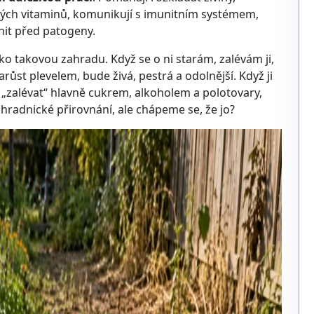
erých vitaminů, komunikují s imunitním systémem,
nit před patogeny.
o takovou zahradu. Když se o ni starám, zalévám ji,
růst plevelem, bude živá, pestrá a odolnější. Když ji
 „zalévat“ hlavně cukrem, alkoholem a polotovary,
hradnické přirovnání, ale chápeme se, že jo?