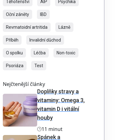
Těhotenství
AIP
Psychika
Oční záněty
IBD
Revmatoidní artritida
Lázně
Příběh
Invalidní důchod
O spolku
Léčba
Non-toxic
Psoriáza
Test
Nejčtenější články
Doplňky stravy a
vitaminy: Omega 3,
vitamin D i vitální
houby
11 minut
Spánek a