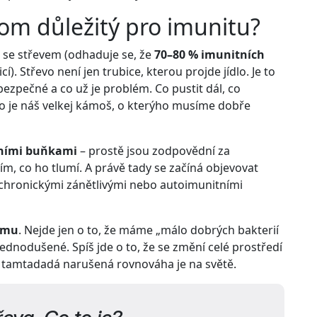
iom důležitý pro imunitu?
ě se střevem (odhaduje se, že
70–80 % imunitních
icí). Střevo není jen trubice, kterou projde jídlo. Je to
bezpečné a co už je problém. Co pustit dál, co
vo je náš velkej kámoš, o kterýho musíme dobře
tními buňkami
– prostě jsou zodpovědní za
ím, co ho tlumí. A právě tady se začíná objevovat
chronickými zánětlivými nebo autoimunitními
omu
. Nejde jen o to, že máme „málo dobrých bakterií
ednodušené. Spíš jde o to, že se změní celé prostředí
a tamtadadá narušená rovnováha je na světě.