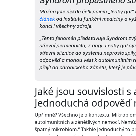
Syndrom propustného stř
Možná jste někde četli pojem „leaky gut“
článek
od Institutu funkční medicíny a vý
konci i všechny zdroje.
„Tento fenomén představuje Syndrom zvýš
střevní permeabilita, z angl. Leaky gut sy
střevní sliznice do systému neprostoupily,
odpověď a mohou vést k autoimunitním r
přejít do chronického zánětu, který je 
Jaké jsou souvislosti 
Jednoduchá odpověď n
Upřímně? Všechno je o kontextu. Mikrobio
autoimunitních a zánětlivých nemocí. Nemůž
špatný mikrobiom.“ Takhle jednoduchý to pr