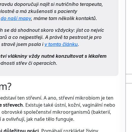
pravdu doporučuji najít si nutričního terapeuta,
lostně a má zkušenosti s pacienty
e
do naší mapy
, máme tam několik kontaktů.
ch se dá shodnout skoro vždycky: jíst co nejvíc
ů a co nejpestřeji. A právě ta pestrost je pro
stravě jsem psala i
v tomto článku
.
ství vlákniny vždy nutné konzultovat s lékařem
dnosti střev či operacích.
om?
edstaví ten střevní. A ano, střevní mikrobiom je ten
 střevech
. Existuje také ústní, kožní, vaginální nebo
o obrovské společenství mikroorganismů (bakterií,
 a ovlivňují, jak naše tělo funguje.
i důležitou práci
. Pomáhají rozkládat živiny,