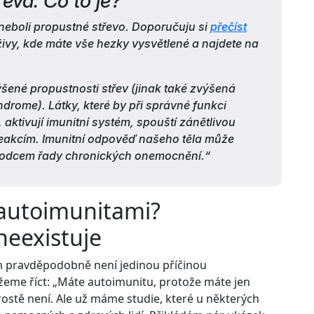
eva. Co to je?
 neboli propustné střevo. Doporučuju si
přečíst
živy, kde máte vše hezky vysvětlené a najdete na
ené propustnosti střev (jinak také zvýšená
ndrome). Látky, které by při správné funkci
 aktivují imunitní systém, spouští zánětlivou
eakcím. Imunitní odpověď našeho těla může
původcem řady chronických onemocnění.“
s autoimunitami?
eexistuje
m pravděpodobně není jedinou příčinou
eme říct: „Máte autoimunitu, protože máte jen
ostě není. Ale už máme studie, které u některých