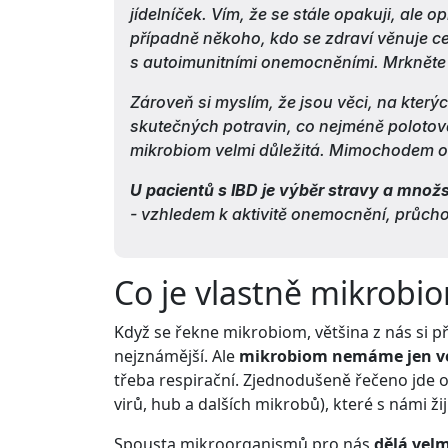
jídelníček. Vím, že se stále opakuji, ale o
případně někoho, kdo se zdraví věnuje ce
s autoimunitními onemocněními. Mrknět
Zároveň si myslím, že jsou věci, na který
skutečných potravin, co nejméně polotovar
mikrobiom velmi důležitá. Mimochodem o 
U pacientů s IBD je výběr stravy a množ
- vzhledem k aktivitě onemocnění, průcho
Co je vlastně mikrobi
Když se řekne mikrobiom, většina z nás si př
nejznámější. Ale
mikrobiom nemáme jen ve
třeba respirační. Zjednodušeně řečeno jde 
virů, hub a dalších mikrobů), které s námi žijí
Spousta mikroorganismů pro nás
dělá velm