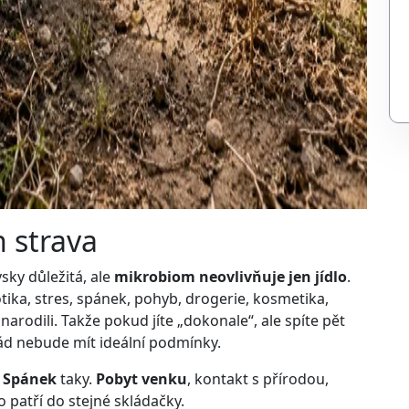
n strava
vsky důležitá, ale
mikrobiom neovlivňuje jen jídlo
.
iotika, stres, spánek, pohyb, drogerie, kosmetika,
 narodili. Takže pokud jíte „dokonale“, ale spíte pět
řád nebude mít ideální podmínky.
.
Spánek
taky.
Pobyt venku
, kontakt s přírodou,
o patří do stejné skládačky.