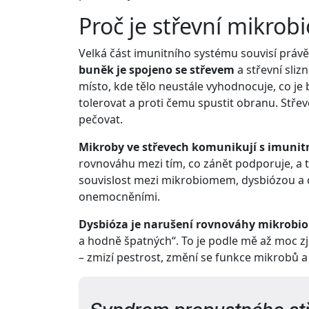
Proč je střevní mikrob
Velká část imunitního systému souvisí práv
buněk je spojeno se střevem
a střevní slizn
místo, kde tělo neustále vyhodnocuje, co je 
tolerovat a proti čemu spustit obranu. Stře
pečovat.
Mikroby ve střevech komunikují s imuni
rovnováhu mezi tím, co zánět podporuje, a t
souvislost mezi mikrobiomem, dysbiózou a 
onemocněními.
Dysbióza je narušení rovnováhy mikrobi
a hodně špatných“. To je podle mě až moc zj
– zmizí pestrost, změní se funkce mikrobů 