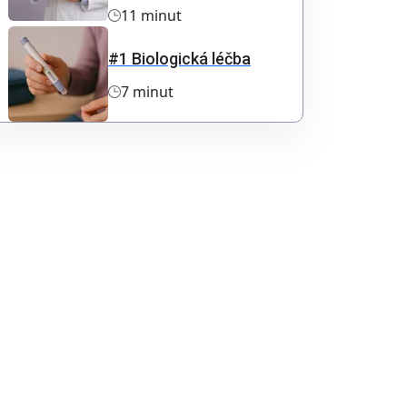
11 minut
#1 Biologická léčba
7 minut