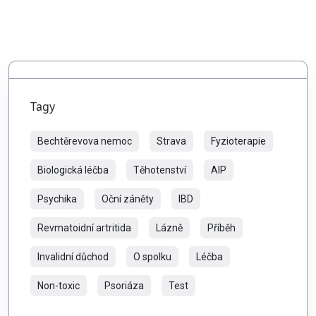
Tagy
Bechtěrevova nemoc
Strava
Fyzioterapie
Biologická léčba
Těhotenství
AIP
Psychika
Oční záněty
IBD
Revmatoidní artritida
Lázně
Příběh
Invalidní důchod
O spolku
Léčba
Non-toxic
Psoriáza
Test