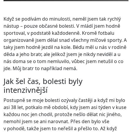
Když se podívám do minulosti, neměl jsem tak rychlý
nástup – pouze občasné bolesti. V mládí jsem hodně
sportoval, v podstatě každodenně. Kromě fotbalu
organizovaně jsem dělal snad všechny míčové sporty. A
taky jsem hodně jezdil na kole. Béďu měl u nás v rodině
děda a jeho bratr, ale jelikož jsem je nikdy neviděl a u
nás doma se o tom nemluvilo, vůbec jsem netušil o co
jde. Můj bratr to například nemá.
Jak šel čas, bolesti byly
intenzivnější
Postupně se moje bolesti ozývaly častěji a když mi bylo
asi 38 let, potkalo mě období, kdy jsem asi týden v kuse
každou noc jen chodil, protože nešlo dělat nic jiného,
nemohl jsem se ani narovnat. Přes den bylo vše
v pohodě, takže jsem to neřešil a přešlo to. Až když