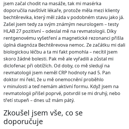
jsem začal chodit na masáže, tak mi masérka
doporučila navštívit lékaře, protože měla mezi klienty
bechtěrevika, který měl záda v podobném stavu jako já.
Zašel jsem tedy za svým známým neurologem – testy
HLAB 27 pozitivní – odeslal mě na revmatologii. Díky
rentgenovému vyšetření a magnetické rezonanci přišla
úplná diagnóza Bechtěrevova nemoc. Ze začátku mi dali
biologickou léčbu a ta mi fakt pomohla – necítil jsem
skoro žádné bolesti. Pak mě ale vyřadili a zůstal mi
diclofenac při obtížích. Od doby, co mě sledují na
revmatologii jsem neměl CRP hodnoty nad 5. Pan
doktor mi řekl, že u mě onemocnění proběhlo
v minulosti a teď nemám aktivní formu. Když jsem na
revmatologii přišel poprvé, potvrdil se mi druhý, nebo
třetí stupeň – dnes už mám pátý.
Zkoušel jsem vše, co se
doporučuje