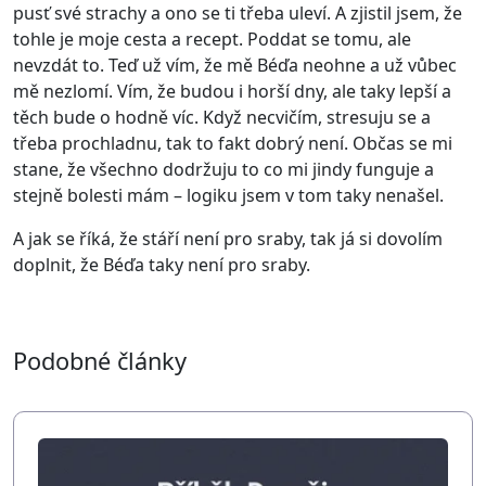
pusť své strachy a ono se ti třeba uleví. A zjistil jsem, že
tohle je moje cesta a recept. Poddat se tomu, ale
nevzdát to. Teď už vím, že mě Béďa neohne a už vůbec
mě nezlomí. Vím, že budou i horší dny, ale taky lepší a
těch bude o hodně víc. Když necvičím, stresuju se a
třeba prochladnu, tak to fakt dobrý není. Občas se mi
stane, že všechno dodržuju to co mi jindy funguje a
stejně bolesti mám – logiku jsem v tom taky nenašel.
A jak se říká, že stáří není pro sraby, tak já si dovolím
doplnit, že Béďa taky není pro sraby.
Podobné články