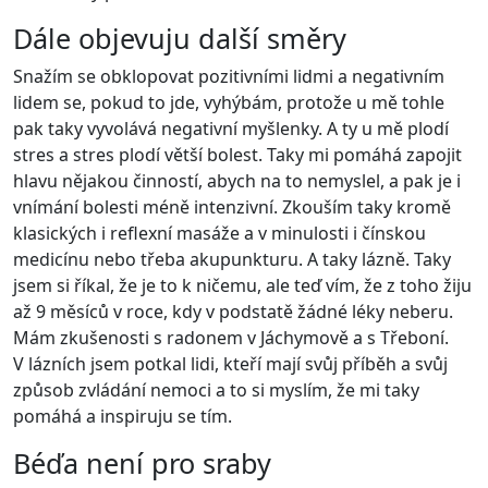
Dále objevuju další směry
Snažím se obklopovat pozitivními lidmi a negativním
lidem se, pokud to jde, vyhýbám, protože u mě tohle
pak taky vyvolává negativní myšlenky. A ty u mě plodí
stres a stres plodí větší bolest. Taky mi pomáhá zapojit
hlavu nějakou činností, abych na to nemyslel, a pak je i
vnímání bolesti méně intenzivní. Zkouším taky kromě
klasických i reflexní masáže a v minulosti i čínskou
medicínu nebo třeba akupunkturu. A taky lázně. Taky
jsem si říkal, že je to k ničemu, ale teď vím, že z toho žiju
až 9 měsíců v roce, kdy v podstatě žádné léky neberu.
Mám zkušenosti s radonem v Jáchymově a s Třeboní.
V lázních jsem potkal lidi, kteří mají svůj příběh a svůj
způsob zvládání nemoci a to si myslím, že mi taky
pomáhá a inspiruju se tím.
Béďa není pro sraby