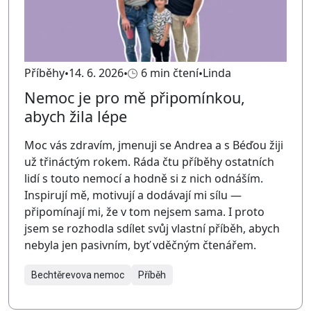
Příběhy
14. 6. 2026
6 min čtení
Linda
Nemoc je pro mě připomínkou,
abych žila lépe
Moc vás zdravím, jmenuji se Andrea a s Béďou žiji
už třináctým rokem. Ráda čtu příběhy ostatních
lidí s touto nemocí a hodně si z nich odnáším.
Inspirují mě, motivují a dodávají mi sílu —
připomínají mi, že v tom nejsem sama. I proto
jsem se rozhodla sdílet svůj vlastní příběh, abych
nebyla jen pasivním, byť vděčným čtenářem.
Bechtěrevova nemoc
Příběh