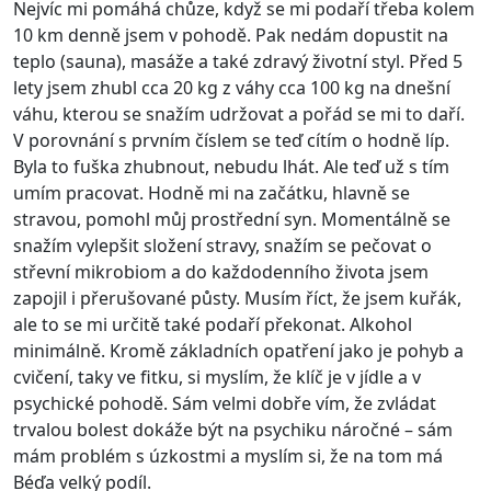
Nejvíc mi pomáhá chůze, když se mi podaří třeba kolem
10 km denně jsem v pohodě. Pak nedám dopustit na
teplo (sauna), masáže a také zdravý životní styl. Před 5
lety jsem zhubl cca 20 kg z váhy cca 100 kg na dnešní
váhu, kterou se snažím udržovat a pořád se mi to daří.
V porovnání s prvním číslem se teď cítím o hodně líp.
Byla to fuška zhubnout, nebudu lhát. Ale teď už s tím
umím pracovat. Hodně mi na začátku, hlavně se
stravou, pomohl můj prostřední syn. Momentálně se
snažím vylepšit složení stravy, snažím se pečovat o
střevní mikrobiom a do každodenního života jsem
zapojil i přerušované půsty. Musím říct, že jsem kuřák,
ale to se mi určitě také podaří překonat. Alkohol
minimálně. Kromě základních opatření jako je pohyb a
cvičení, taky ve fitku, si myslím, že klíč je v jídle a v
psychické pohodě. Sám velmi dobře vím, že zvládat
trvalou bolest dokáže být na psychiku náročné – sám
mám problém s úzkostmi a myslím si, že na tom má
Béďa velký podíl.