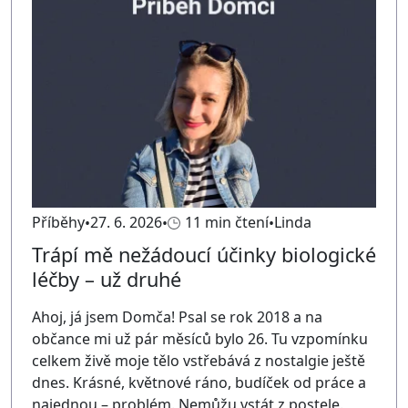
Příběhy
27. 6. 2026
11 min čtení
Linda
Trápí mě nežádoucí účinky biologické
léčby – už druhé
Ahoj, já jsem Domča! Psal se rok 2018 a na
občance mi už pár měsíců bylo 26. Tu vzpomínku
celkem živě moje tělo vstřebává z nostalgie ještě
dnes. Krásné, květnové ráno, budíček od práce a
najednou – problém. Nemůžu vstát z postele.