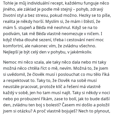
Tohle je můj individuální recept, každému funguje něco
jiného, ale základ je podle mě stejný – pohyb, zdravý
životní styl a bez stresu, pokud možno. Hezky se to píše,
realita je někdy horší. Myslím si, že mám i štěstí, že
mám 5. stupeň a Béďa mě neohnul. Když se na to
podívám, tak mě Béďa vlastně neomezuje v ničem. I
když třeba dlouhé sezení, třeba i cestování není moc
komfortní, ale nakonec vím, že zvládnu všechno.
Nejlepší je být celý den v pohybu, v jakémkoliv.
Nemoc mi něco vzala, ale taky něco dala nebo mi taky
možná něco chtěla říct o mě, nevím. Možná to, že jsem
si uvědomil, že člověk musí i poslouchat co mu tělo říká
a respektovat to. Taky to, že člověk na sobě musí
neustále pracovat, protože klíč a řešení má vlastně
každý v sobě, jen ho tam musí najít. Taky si někdy v noci
nebo po probuzení říkám, zase to bolí, jak to bude další
den, zvládnu ten boj s bolestí? Časem mi došlo a položil
jsem si otázku? A proč vlastně bojuješ? Nech to plynout,