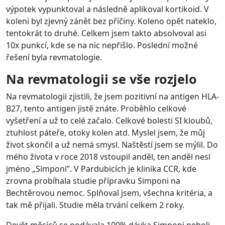
výpotek vypunktoval a následně aplikoval kortikoid. V
koleni byl zjevný zánět bez příčiny. Koleno opět nateklo,
tentokrát to druhé. Celkem jsem takto absolvoval asi
10x punkcí, kde se na nic nepřišlo. Poslední možné
řešení byla revmatologie.
Na revmatologii se vše rozjelo
Na revmatologii zjistili, že jsem pozitivní na antigen HLA-
B27, tento antigen jistě znáte. Proběhlo celkové
vyšetření a už to celé začalo. Celkové bolesti SI kloubů,
ztuhlost páteře, otoky kolen atd. Myslel jsem, že můj
život skončil a už nemá smysl. Naštěstí jsem se mýlil. Do
mého života v roce 2018 vstoupil anděl, ten anděl nesl
jméno „Simponi”. V Pardubicích je klinika CCR, kde
zrovna probíhala studie přípravku Simponi na
Bechtěrovou nemoc. Splňoval jsem, všechna kritéria, a
tak mě přijali. Studie měla trvání celkem 2 roky.