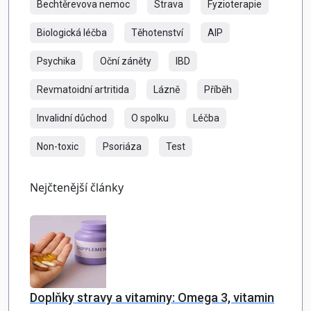
Bechtěrevova nemoc
Strava
Fyzioterapie
Biologická léčba
Těhotenství
AIP
Psychika
Oční záněty
IBD
Revmatoidní artritida
Lázně
Příběh
Invalidní důchod
O spolku
Léčba
Non-toxic
Psoriáza
Test
Nejčtenější články
Doplňky stravy a vitaminy: Omega 3, vitamin