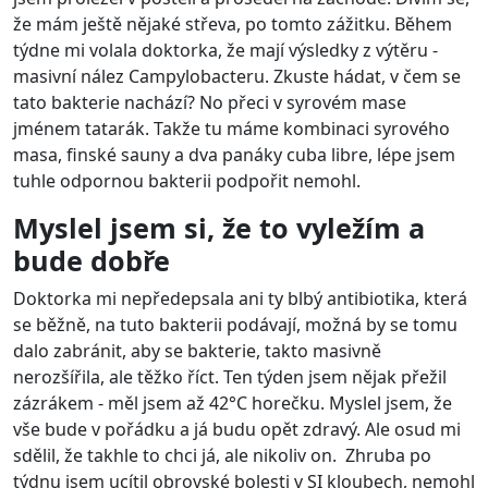
že mám ještě nějaké střeva, po tomto zážitku. Během
týdne mi volala doktorka, že mají výsledky z výtěru -
masivní nález Campylobacteru. Zkuste hádat, v čem se
tato bakterie nachází? No přeci v syrovém mase
jménem tatarák. Takže tu máme kombinaci syrového
masa, finské sauny a dva panáky cuba libre, lépe jsem
tuhle odpornou bakterii podpořit nemohl.
Myslel jsem si, že to vyležím a
bude dobře
Doktorka mi nepředepsala ani ty blbý antibiotika, která
se běžně, na tuto bakterii podávají, možná by se tomu
dalo zabránit, aby se bakterie, takto masivně
nerozšířila, ale těžko říct. Ten týden jsem nějak přežil
zázrákem - měl jsem až 42°C horečku. Myslel jsem, že
vše bude v pořádku a já budu opět zdravý. Ale osud mi
sdělil, že takhle to chci já, ale nikoliv on. Zhruba po
týdnu jsem ucítil obrovské bolesti v SI kloubech, nemohl