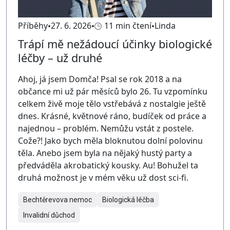
Příběhy
27. 6. 2026
11 min čtení
Linda
Trápí mě nežádoucí účinky biologické
léčby – už druhé
Ahoj, já jsem Domča! Psal se rok 2018 a na
občance mi už pár měsíců bylo 26. Tu vzpomínku
celkem živě moje tělo vstřebává z nostalgie ještě
dnes. Krásné, květnové ráno, budíček od práce a
najednou – problém. Nemůžu vstát z postele.
Cože?! Jako bych měla bloknutou dolní polovinu
těla. Anebo jsem byla na nějaký hustý party a
předváděla akrobatický kousky. Au! Bohužel ta
druhá možnost je v mém věku už dost sci-fi.
Bechtěrevova nemoc
Biologická léčba
Invalidní důchod