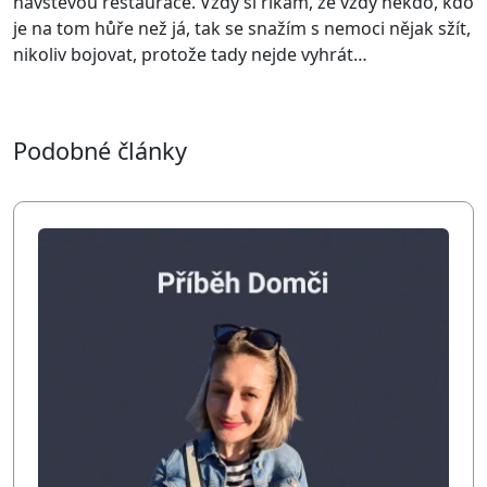
návštěvou restaurace. Vždy si říkám, že vždy někdo, kdo
je na tom hůře než já, tak se snažím s nemoci nějak sžít,
nikoliv bojovat, protože tady nejde vyhrát…
Podobné články