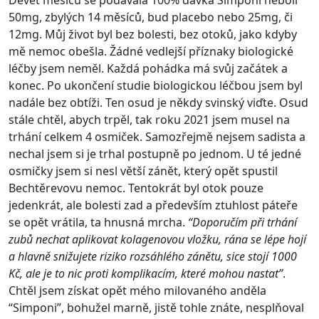
Devět měsíců se podávala 100% dávka Simponi neboli
50mg, zbylých 14 měsíců, bud placebo nebo 25mg, či
12mg. Můj život byl bez bolesti, bez otoků, jako kdyby
mě nemoc obešla. Žádné vedlejší příznaky biologické
léčby jsem neměl. Každá pohádka má svůj začátek a
konec. Po ukončení studie biologickou léčbou jsem byl
nadále bez obtíži. Ten osud je někdy svinský viďte. Osud
stále chtěl, abych trpěl, tak roku 2021 jsem musel na
trhání celkem 4 osmiček. Samozřejmě nejsem sadista a
nechal jsem si je trhal postupně po jednom. U té jedné
osmičky jsem si nesl větší zánět, který opět spustil
Bechtěrevovu nemoc. Tentokrát byl otok pouze
jedenkrát, ale bolesti zad a především ztuhlost páteře
se opět vrátila, ta hnusná mrcha.
“Doporučím při trhání
zubů nechat aplikovat kolagenovou vložku, rána se lépe hojí
a hlavně snižujete riziko rozsáhlého zánětu, sice stojí 1000
Kč, ale je to nic proti komplikacím, které mohou nastat”
.
Chtěl jsem získat opět mého milovaného anděla
“Simponi”, bohužel marně, jistě tohle znáte, nesplňoval