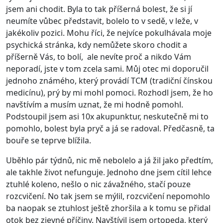
jsem ani chodit. Byla to tak příšerná bolest, že si jí
neumíte vůbec představit, bolelo to v sedě, v leže, v
jakékoliv pozici. Mohu říci, že nejvíce pokulhávala moje
psychická stránka, kdy nemůžete skoro chodit a
příšerně Vás, to bolí, ale nevíte proč a nikdo Vám
neporadí, jste v tom zcela sami. Můj otec mi doporučil
jednoho známého, který provádí TCM (tradiční čínskou
medicínu), prý by mi mohl pomoci. Rozhodl jsem, že ho
navštívím a musím uznat, že mi hodně pomohl.
Podstoupil jsem asi 10x akupunktur, neskutečně mi to
pomohlo, bolest byla pryč a já se radoval. Předčasně, ta
bouře se teprve blížila.
Uběhlo pár týdnů, nic mě nebolelo a já žil jako předtím,
ale takhle život nefunguje. Jednoho dne jsem cítil lehce
ztuhlé koleno, nešlo o nic závažného, stačí pouze
rozcvičení. No tak jsem se mýlil, rozcvičení nepomohlo
ba naopak se ztuhlost ještě zhoršila a k tomu se přidal
otok bez zjevné příčiny. Navštívil jsem ortopeda, který