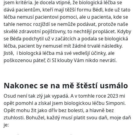
jsem kritéria. Je docela vtipné, že biologická léčba se
dává pacientům, kteří mají těžší formu Béďi, kde už tato
léčba nemusí pacientovi pomoci, ale u pacienta, kde se
tahle nemoc rozjíždí se nemůže podávat, protože naše
skvělé zdravotní pojišťovny, to nechtějí proplácet. Kdyby
se Béďa podchytil už v začátcích a podala se biologická
léčba, pacient by nemusel mít žádné trvalé následky.
Jistě, i biologcká léčba má své vedlešjí účinky, ale
poškozenou páteř, či SI klouby Vám nikdo nevrátí.
Nakonec se na mě štěstí usmálo
Osud není tak zlý jak vypadá. A v tomhle roce 2023 mi
opět pomohl a získal jsem biologickou léčbu Simponi.
Opět mohu žit jako dřív bez bolesti, a hlavně bez
ztuhlosti. Bohužel, každý musí platit svou daň, moje daň
je: