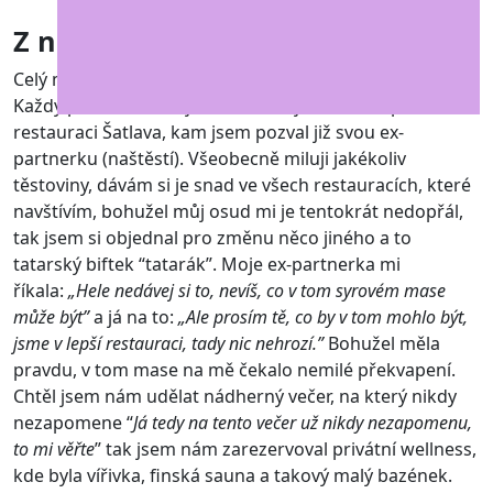
Z ničeho nic
Celý můj životní příběh s Béďou započal v roce 2016.
Každý příběh má svůj začátek, můj začátek započal v
restauraci Šatlava, kam jsem pozval již svou ex-
partnerku (naštěstí). Všeobecně miluji jakékoliv
těstoviny, dávám si je snad ve všech restauracích, které
navštívím, bohužel můj osud mi je tentokrát nedopřál,
tak jsem si objednal pro změnu něco jiného a to
tatarský biftek “tatarák”. Moje ex-partnerka mi
říkala:
„Hele nedávej si to, nevíš, co v tom syrovém mase
může být”
a já na to:
„Ale prosím tě, co by v tom mohlo být,
jsme v lepší restauraci, tady nic nehrozí.”
Bohužel měla
pravdu, v tom mase na mě čekalo nemilé překvapení.
Chtěl jsem nám udělat nádherný večer, na který nikdy
nezapomene “
Já tedy na tento večer už nikdy nezapomenu,
to mi věřte
” tak jsem nám zarezervoval privátní wellness,
kde byla vířivka, finská sauna a takový malý bazének.