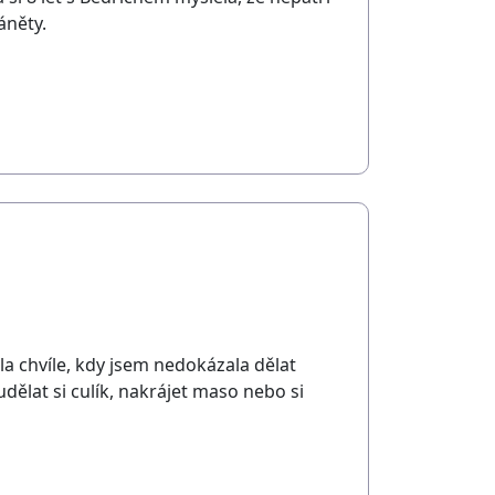
áněty.
la chvíle, kdy jsem nedokázala dělat
, udělat si culík, nakrájet maso nebo si