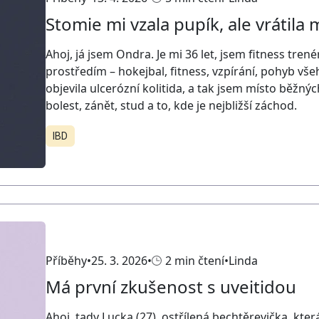
Stomie mi vzala pupík, ale vrátila m
Ahoj, já jsem Ondra. Je mi 36 let, jsem fitness tre
prostředím – hokejbal, fitness, vzpírání, pohyb vš
objevila ulcerózní kolitida, a tak jsem místo běžných
bolest, zánět, stud a to, kde je nejbližší záchod.
IBD
Příběhy
25. 3. 2026
2 min čtení
Linda
Má první zkušenost s uveitidou
Ahoj, tady Lucka (27), ostřílená bechtěrevička, kter