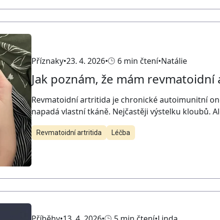
Příznaky
23. 4. 2026
6 min čtení
Natálie
Jak poznám, že mám revmatoidní a
Revmatoidní artritida je chronické autoimunitní o
napadá vlastní tkáně. Nejčastěji výstelku kloubů. A
Revmatoidní artritida
Léčba
Příběhy
13. 4. 2026
5 min čtení
Linda