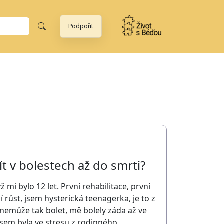
Podpořit
t v bolestech až do smrti?
 mi bylo 12 let. První rehabilitace, první
ní růst, jsem hysterická teenagerka, je to z
ě nemůže tak bolet, mě bolely záda až ve
 jsem byla ve stresu z rodinného