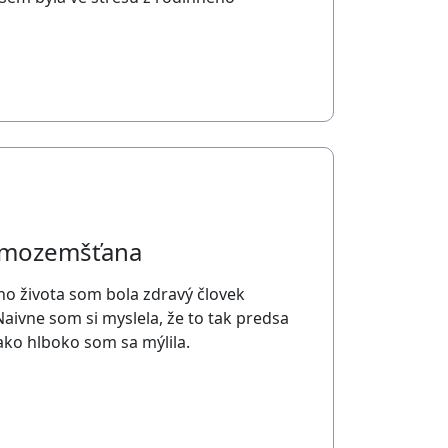
mimozemšťana
ho života som bola zdravý človek
 Naivne som si myslela, že to tak predsa
ako hlboko som sa mýlila.