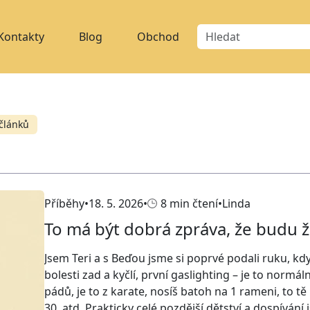
Kontakty
Blog
Obchod
článků
Příběhy
18. 5. 2026
8 min čtení
Linda
To má být dobrá zpráva, že budu ží
Jsem Teri a s Beďou jsme si poprvé podali ruku, když
bolesti zad a kyčlí, první gaslighting – je to normál
pádů, je to z karate, nosíš batoh na 1 rameni, to t
30, atd. Prakticky celé pozdější dětství a dospívání