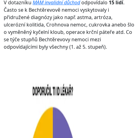
V dotazníku
MÁM invalidní důchod
odpovídalo
15 lidí
.
Často se k Bechtěrevově nemoci vyskytovaly i
přidružené diagnózy jako např. astma, artróza,
ulcerózní kolitida, Crohnova nemoc, cukrovka anebo šlo
o vyměněný kyčelní kloub, operace krční páteře atd. Co
se týče stupňů Bechtěrevovy nemoci mezi
odpovídajícími byly všechny (1. až 5. stupeň).