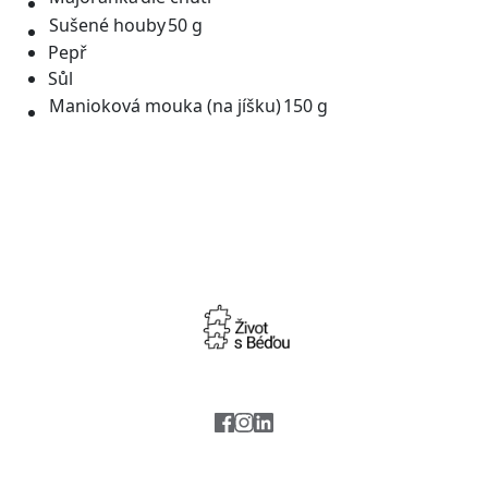
Sušené houby
50 g
Pepř
Sůl
Manioková mouka (na jíšku)
150 g