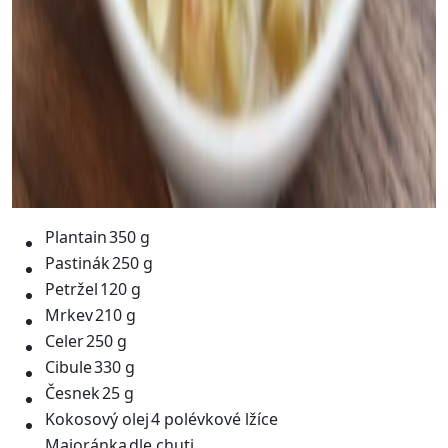
Plantain
350 g
Pastinák
250 g
Petržel
120 g
Mrkev
210 g
Celer
250 g
Cibule
330 g
Česnek
25 g
Kokosový olej
4 polévkové lžíce
Majoránka
dle chuti